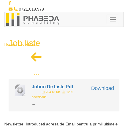
0721.019.979
Job liste
Home
Job liste
...
Joburi De Liste Pdf
Download
264.48 KB
1239
downloads
...
Newsletter: Introduceti adresa de Email pentru a primii ultimele