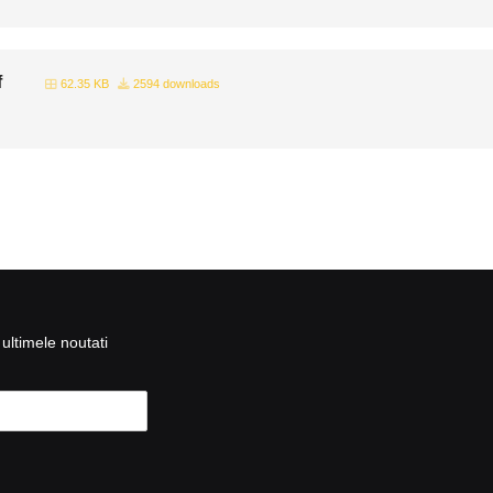
f
62.35 KB
2594 downloads
ultimele noutati