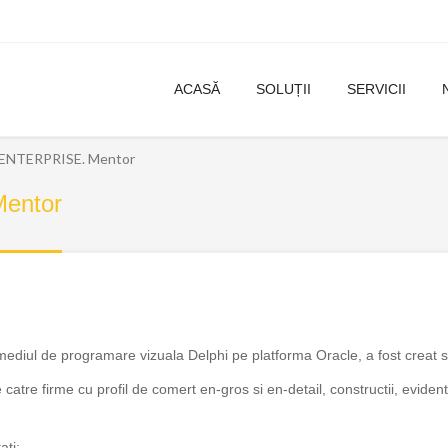
ACASĂ
SOLUȚII
SERVICII
NTERPRISE. Mentor
entor
 de programare vizuala Delphi pe platforma Oracle, a fost creat speci
e firme cu profil de comert en-gros si en-detail, constructii, evidenta 
ati: