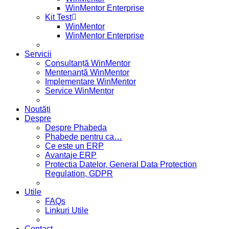
WinMentor Enterprise
Kit Test
WinMentor
WinMentor Enterprise
Servicii
Consultanță WinMentor
Mentenanță WinMentor
Implementare WinMentor
Service WinMentor
Noutăți
Despre
Despre Phabeda
Phabede pentru ca…
Ce este un ERP
Avantaje ERP
Protectia Datelor, General Data Protection
Regulation, GDPR
Utile
FAQs
Linkuri Utile
Contact