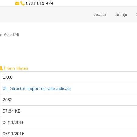
0721.019.979
Acasă
Soluții
Pe Aviz Pdf
Florin Mates
1.0.0
08_Structuri import din alte aplicatii
2082
57.84 KB
06/11/2016
06/11/2016