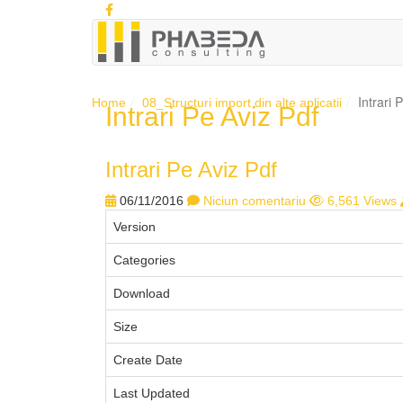
Intrari 
Home
08_Structuri import din alte aplicatii
Intrari Pe Aviz Pdf
Intrari Pe Aviz Pdf
06/11/2016
Niciun comentariu
6,561 Views
Version
Categories
Download
Size
Create Date
Last Updated