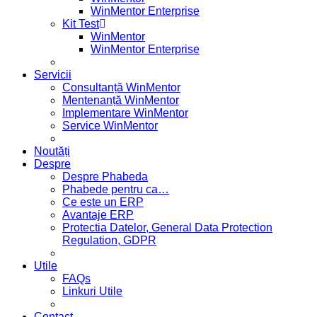
WinMentor Enterprise
Kit Test
WinMentor
WinMentor Enterprise
Servicii
Consultanță WinMentor
Mentenanță WinMentor
Implementare WinMentor
Service WinMentor
Noutăți
Despre
Despre Phabeda
Phabede pentru ca…
Ce este un ERP
Avantaje ERP
Protectia Datelor, General Data Protection
Regulation, GDPR
Utile
FAQs
Linkuri Utile
Contact