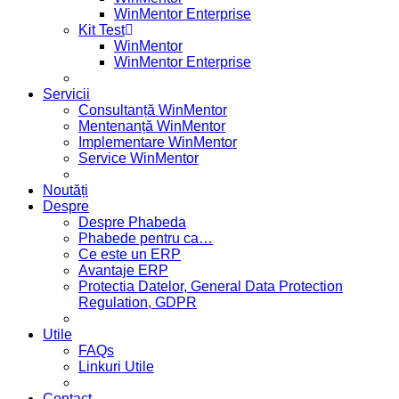
WinMentor Enterprise
Kit Test
WinMentor
WinMentor Enterprise
Servicii
Consultanță WinMentor
Mentenanță WinMentor
Implementare WinMentor
Service WinMentor
Noutăți
Despre
Despre Phabeda
Phabede pentru ca…
Ce este un ERP
Avantaje ERP
Protectia Datelor, General Data Protection
Regulation, GDPR
Utile
FAQs
Linkuri Utile
Contact