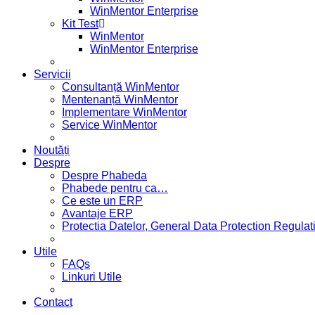
WinMentor Enterprise
Kit Test
WinMentor
WinMentor Enterprise
Servicii
Consultanță WinMentor
Mentenanță WinMentor
Implementare WinMentor
Service WinMentor
Noutăți
Despre
Despre Phabeda
Phabede pentru ca…
Ce este un ERP
Avantaje ERP
Protectia Datelor, General Data Protection Regul
Utile
FAQs
Linkuri Utile
Contact