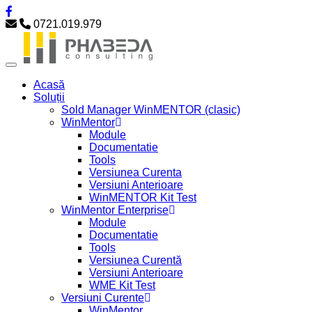
0721.019.979
Acasă
Soluții
Sold Manager WinMENTOR (clasic)
WinMentor
Module
Documentatie
Tools
Versiunea Curenta
Versiuni Anterioare
WinMENTOR Kit Test
WinMentor Enterprise
Module
Documentatie
Tools
Versiunea Curentă
Versiuni Anterioare
WME Kit Test
Versiuni Curente
WinMentor